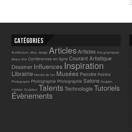
Catégories
Articles
Artistes
Architecture, déco, design
Arts graphiques
Courant Artistique
Conférences en ligne
Beaux Arts
Inspiration
Influences
Dessiner
Musées
Librairie
Peindre
Peintre
Marché de l'art
Salons
Photographie
Photographie
Photographe
Sculpter,
Talents
Tutoriels
Technologie
modeler
Sculpteur
Évènements