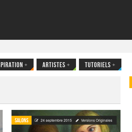
SPIRATION
+
ARTISTES
+
TUTORIELS
+
Salons
24 septembre 2015
Versions Originales