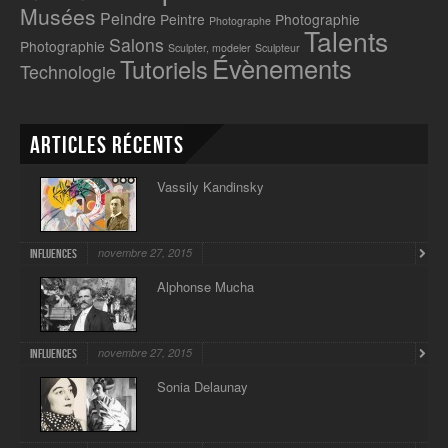
Musées
Peindre
Peintre
Photographie
Photographe
Talents
Salons
Photographie
Sculpter, modeler
Sculpteur
Évènements
Tutoriels
Technologie
Articles récents
Vassily Kandinsky
novembre 27, 2015
Influences
Alphonse Mucha
novembre 27, 2015
Influences
Sonia Delaunay