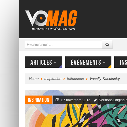
Rechercher
CONTENU PRINCIPAL
MENU
ARTICLES
+
ÉVÈNEMENTS
+
IN
Home
Inspiration
Influences
Vassily Kandinsky
Inspiration
27 novembre 2015
Versions Original