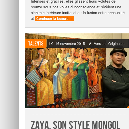
Intenses et graciles, elles glissent leurs volutes de
bronze sous nos voiles d’inconscience et révèlent une
alchimie intérieure inattendue : la fusion entre sensualité
et
Continuer la lecture
→
Talents
16 novembre 2015
Versions Originales
Zaya, son style mongol