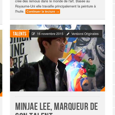
crée des remous dans le monde de l'art. Basée au
Royaume-Uni elle travaille principalement la peinture à
l'huile.
Continuer la lecture
→
Talents
16 novembre 2015
Versions Originales
Minjae Lee, marqueur de