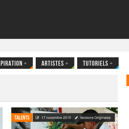
SPIRATION
+
ARTISTES
+
TUTORIELS
+
Talents
17 novembre 2015
Versions Originales