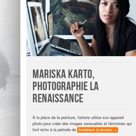
Mariska Karto,
photographie la
Renaissance
À la place de la peinture, l'artiste utilise son appareil
photo pour créer des images sensuelles et féminines qui
font écho à la période de
Continuer la lecture
→