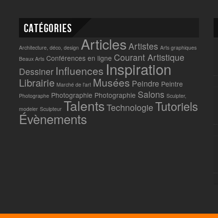
Catégories
Articles
Artistes
Architecture, déco, design
Arts graphiques
Courant Artistique
Conférences en ligne
Beaux Arts
Inspiration
Influences
Dessiner
Musées
Librairie
Peindre
Peintre
Marché de l'art
Salons
Photographie
Photographie
Photographe
Sculpter,
Talents
Tutoriels
Technologie
modeler
Sculpteur
Évènements