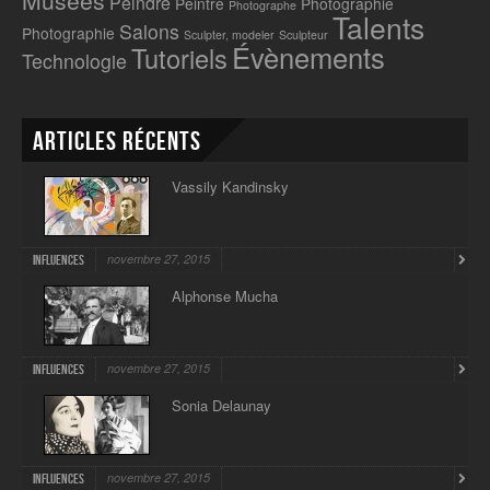
Musées
Peindre
Peintre
Photographie
Photographe
Talents
Salons
Photographie
Sculpter, modeler
Sculpteur
Évènements
Tutoriels
Technologie
Articles récents
Vassily Kandinsky
novembre 27, 2015
Influences
Alphonse Mucha
novembre 27, 2015
Influences
Sonia Delaunay
novembre 27, 2015
Influences