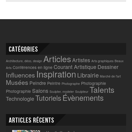
Catégories
Articles
Artistes
Architecture, déco, design
Arts graphiques
Beaux
Courant Artistique
Dessiner
Conférences en ligne
Arts
Inspiration
Influences
Librairie
Marché de l'art
Musées
Peindre
Peintre
Photographie
Photographe
Talents
Salons
Photographie
Sculpter, modeler
Sculpteur
Évènements
Tutoriels
Technologie
Articles récents