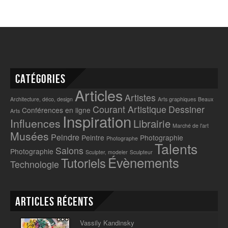
Catégories
Articles
Artistes
Architecture, déco, design
Arts graphiques
Beaux
Courant Artistique
Dessiner
Conférences en ligne
Arts
Inspiration
Influences
Librairie
Marché de l'art
Musées
Peindre
Peintre
Photographie
Photographe
Talents
Salons
Photographie
Sculpter, modeler
Sculpteur
Évènements
Tutoriels
Technologie
Articles récents
Vassily Kandinsky