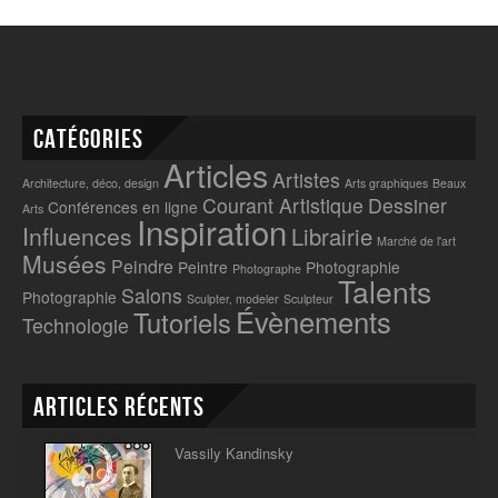
Catégories
Articles
Artistes
Architecture, déco, design
Arts graphiques
Beaux
Courant Artistique
Dessiner
Conférences en ligne
Arts
Inspiration
Influences
Librairie
Marché de l'art
Musées
Peindre
Peintre
Photographie
Photographe
Talents
Salons
Photographie
Sculpter, modeler
Sculpteur
Évènements
Tutoriels
Technologie
Articles récents
Vassily Kandinsky