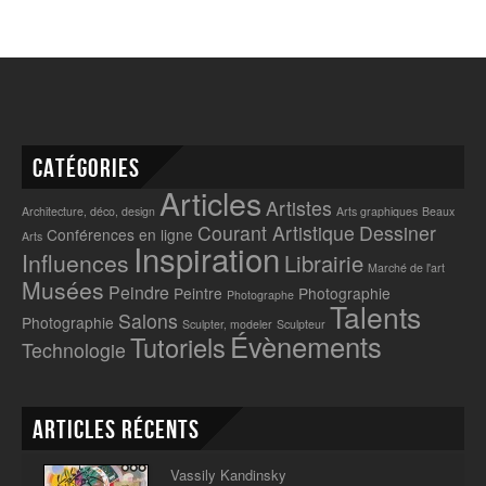
Catégories
Articles
Artistes
Architecture, déco, design
Arts graphiques
Beaux
Courant Artistique
Dessiner
Conférences en ligne
Arts
Inspiration
Influences
Librairie
Marché de l'art
Musées
Peindre
Peintre
Photographie
Photographe
Talents
Salons
Photographie
Sculpter, modeler
Sculpteur
Évènements
Tutoriels
Technologie
Articles récents
Vassily Kandinsky