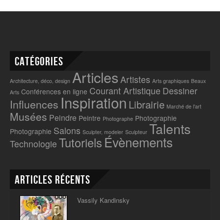
Catégories
Articles
Artistes
Architecture, déco, design
Arts graphiques
Beaux
Courant Artistique
Dessiner
Conférences en ligne
Arts
Inspiration
Influences
Librairie
Marché de l'art
Musées
Peindre
Peintre
Photographie
Photographe
Talents
Salons
Photographie
Sculpter, modeler
Sculpteur
Évènements
Tutoriels
Technologie
Articles récents
Vassily Kandinsky