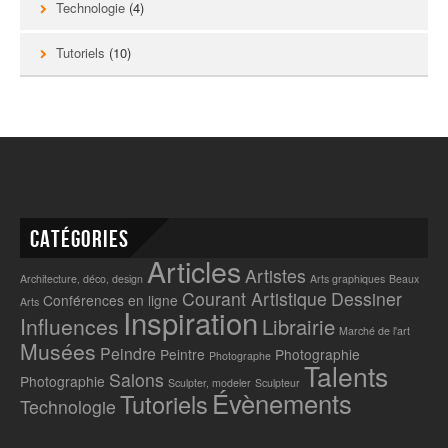
Technologie
(4)
Tutoriels
(10)
Catégories
Articles
Artistes
Architecture, déco, design
Arts graphiques
Beaux
Courant Artistique
Dessiner
Conférences en ligne
Arts
Inspiration
Influences
Librairie
Marché de l'art
Musées
Peindre
Peintre
Photographie
Photographe
Talents
Salons
Photographie
Sculpter, modeler
Sculpteur
Évènements
Tutoriels
Technologie