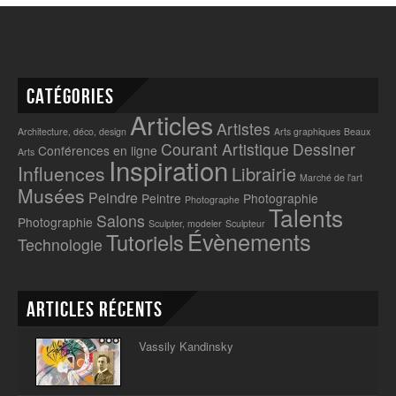
Catégories
Articles
Artistes
Architecture, déco, design
Arts graphiques
Beaux
Courant Artistique
Dessiner
Conférences en ligne
Arts
Inspiration
Influences
Librairie
Marché de l'art
Musées
Peindre
Peintre
Photographie
Photographe
Talents
Salons
Photographie
Sculpter, modeler
Sculpteur
Évènements
Tutoriels
Technologie
Articles récents
Vassily Kandinsky