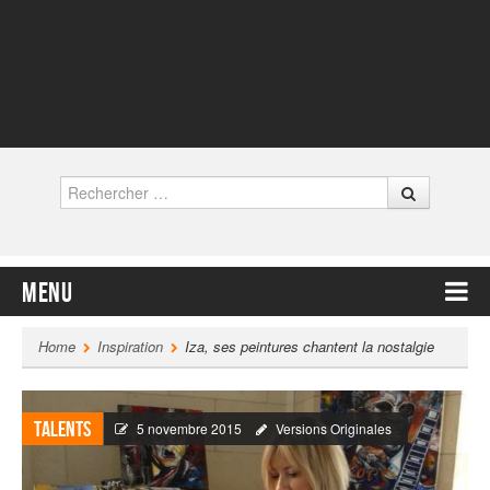
Rechercher
Menu
Contenu principal
Home
Inspiration
Iza, ses peintures chantent la nostalgie
Talents
5 novembre 2015
Versions Originales