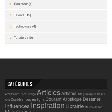
Sculpteur
(1)
Talents
(15)
Technologie
(4)
Tutoriels
(10)
Catégories
Articles
Artistes
Architecture, déco, design
Arts graphiques
Beaux
Courant Artistique
Dessiner
Conférences en ligne
Arts
Inspiration
Influences
Librairie
Marché de l'art
Musées