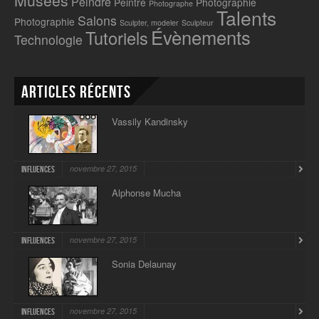
Peindre
Peintre
Photographie
Photographe
Talents
Salons
Photographie
Sculpter, modeler
Sculpteur
Évènements
Tutoriels
Technologie
Articles récents
Vassily Kandinsky
novembre 27, 2015
Influences
Alphonse Mucha
novembre 27, 2015
Influences
Sonia Delaunay
novembre 27, 2015
Influences